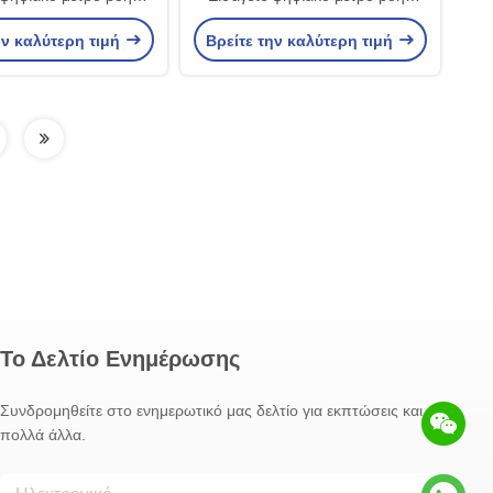
τρο ροής αέρα ατμού
δίνης μέτρο ροής αέρα ατμού
ην καλύτερη τιμή
Βρείτε την καλύτερη τιμή
 αερίου μέτρηση ροής
μέτρο ροής αερίου μέτρηση ροής
 ατμού σε βιομηχανικό
υγρού και ατμού σε βιομηχανικό
αγωγό
αγωγό
Το Δελτίο Ενημέρωσης
Συνδρομηθείτε στο ενημερωτικό μας δελτίο για εκπτώσεις και
πολλά άλλα.