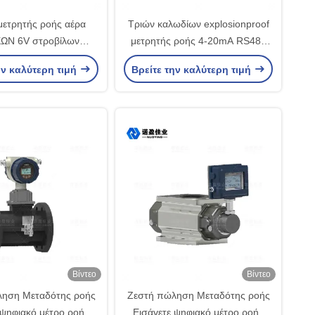
ετρητής ροής αέρα
Τριών καλωδίων explosionproof
ΩΝ 6V στροβίλων
μετρητής ροής 4-20mA RS485
οής στροβίλων αερίου
24VDC
ην καλύτερη τιμή
Βρείτε την καλύτερη τιμή
Βίντεο
Βίντεο
ληση Μεταδότης ροής
Ζεστή πώληση Μεταδότης ροής
 ψηφιακό μέτρο ροής
Εισάγετε ψηφιακό μέτρο ροής