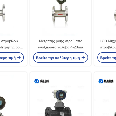
 στροβίλου
Μετρητής ροής νερού από
LCD Μηχα
Μετρητής ροής
ανοξείδωτο χάλυβα 4-20ma
στροβίλο
ού αλκοόλης
Τύπος φλάντζας RS485
ροής νερ
τερη τιμή
Βρείτε την καλύτερη τιμή
Βρείτε τ
πε