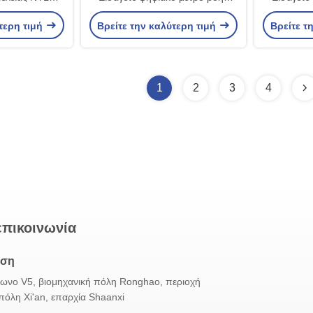
δίνης μέτρο ροής αέρα ατμού
δίνης μέ
τερη τιμή
Βρείτε την καλύτερη τιμή
Βρείτε τ
μέτρο ροής αερίου μέτρηση ροής
μέτρο ροής
υγρού και ατμού σε βιομηχανικό
υγρού και
αγωγό
1
2
3
4
επικοινωνία
νση
γωνο V5, βιομηχανική πόλη Ronghao, περιοχή
πόλη Xi'an, επαρχία Shaanxi