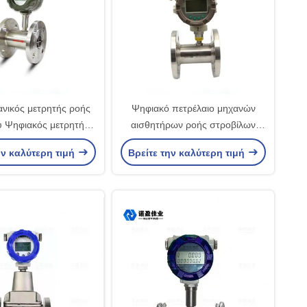
νικός μετρητής ροής
Ψηφιακό πετρέλαιο μηχανών
υ Ψηφιακός μετρητής
αισθητήρων ροής στροβίλων
ού 2 ιντσών καύσιμο
παραγωγής DN200 800Kpa
ην καλύτερη τιμή
Βρείτε την καλύτερη τιμή
τρέλαιο 3,6 V