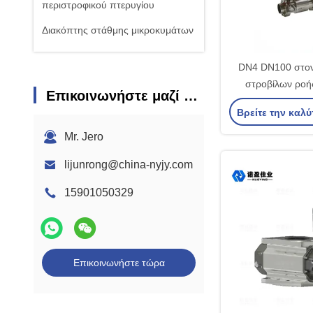
περιστροφικού πτερυγίου
Διακόπτης στάθμης μικροκυμάτων
Εξωτερικός διακόπτης στάθμης
DN4 DN100 στον
υγρού
στροβίλων ροή
Επικοινωνήστε μαζί μας
Πυκνόμετρο Tuning Fork
γάλακτος μετρη
Βρείτε την καλύ
μπύρας IP
Mr. Jero
lijunrong@china-nyjy.com
15901050329
Επικοινωνήστε τώρα