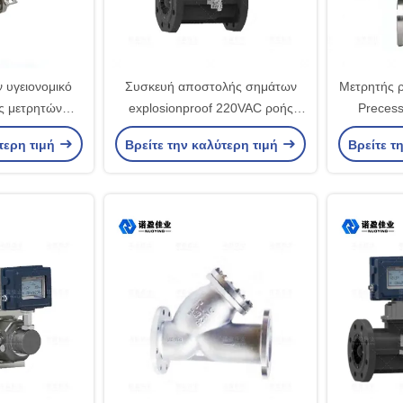
 υγειονομικό
Συσκευή αποστολής σημάτων
Μετρητής ρ
ς μετρητών
explosionproof 220VAC ροής
Precess
τή στροβίλων
στροβίλων υψηλής ακρίβειας
τερη τιμή
Βρείτε την καλύτερη τιμή
Βρείτε τ
65 υγρό
τριών καλωδίων