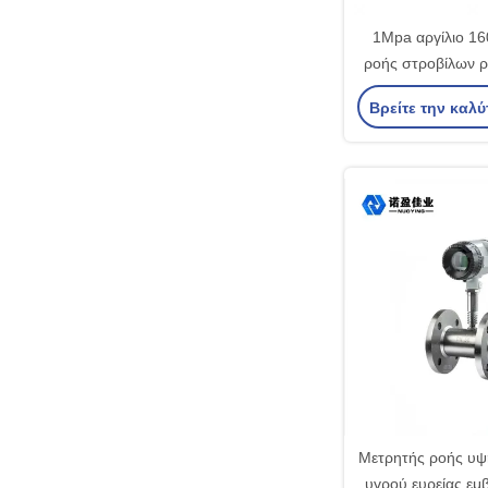
1Mpa αργίλιο 1
ροής στροβίλων ρ
ροής ριζώ
Βρείτε την καλύ
Μετρητής ροής υψη
υγρού ευρείας εμ