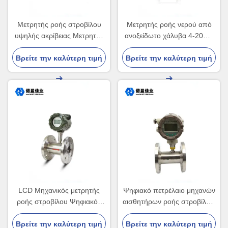
Μετρητής ροής στροβίλου
Μετρητής ροής νερού από
υψηλής ακρίβειας Μετρητής
ανοξείδωτο χάλυβα 4-20ma
ροής στροβίλου υγρού
Τύπος φλάντζας RS485
Βρείτε την καλύτερη τιμή
αλκοόλης
Βρείτε την καλύτερη τιμή
LCD Μηχανικός μετρητής
Ψηφιακό πετρέλαιο μηχανών
ροής στροβίλου Ψηφιακός
αισθητήρων ροής στροβίλων
μετρητής ροής νερού 2
παραγωγής DN200 800Kpa
Βρείτε την καλύτερη τιμή
ιντσών καύσιμο πετρέλαιο
Βρείτε την καλύτερη τιμή