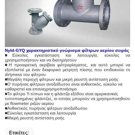
Nyld-GYQ
χαρακτηριστικό γνώρισμα
φίλτρων αερίου σειράς
■
Εύκολες εγκατάσταση και λειτουργία, εύκολες να
χρησιμοποιήσουν και να διατηρήσουν
■Η προαιρετική ακρίβεια φιλτραρίσματος, και αυτό μπορεί να
εξοπλιστεί με έναν διαφορικό μετρητή πίεσης που επιδεικνύει το
dirtyness του φίλτρου
■Μεγάλη περιοχή φίλτρων και μικρή ρευστή αντίσταση ροής
■Ο πυρήνας φίλτρων ανοξείδωτου είναι ανθεκτικός, εύκολο να
καθαριστεί και επαναχρησιμοποιήσιμο
■
Το φίλτρο Υ-τύπων και η φλάντζα εξόδου είναι αμερικανικές
τυποποιημένες φλάντζες, οι οποίες μπορούν να χρησιμοποιηθούν
με flowmeter ριζών αερίου
■Ανθεκτικός πυρήνας φίλτρων ανοξείδωτου
■Εύκολες εγκατάσταση και λειτουργία
■Μικρή ρευστή αντίσταση ροής
Ετικέτες: