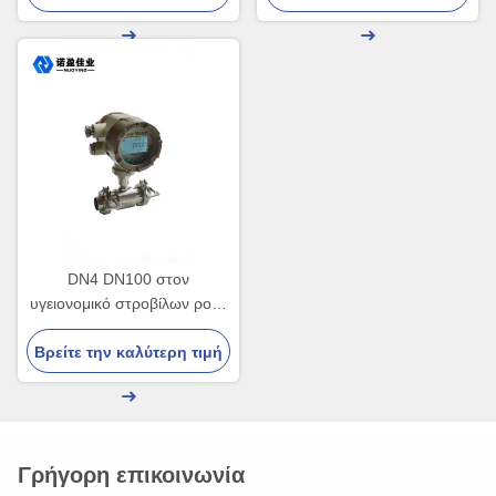
3,6 V
DN4 DN100 στον
υγειονομικό στροβίλων ροής
μετρητών γάλακτος μετρητή
Βρείτε την καλύτερη τιμή
στροβίλων μπύρας IP65
υγρό
Γρήγορη επικοινωνία