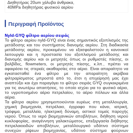
Διηθητήρας 20um χάλυβα άνθρακα
, 
40MPa διηθητήρας φυσικού αερίου
Περιγραφή Προϊόντος
Nyld-GYQ φίλτρο αερίου σειράς
Το
φίλτρο αερίου nyld-
GYQ
είναι ένας σημαντικός εξοπλισμός της
μετάδοσης και του συστήματος διανομής αερίου. Στη διαδικασία
μετάδοσης αερίου, προκειμένου να εξασφαλιστούν η κανονικοί
λειτουργία και η προστασία του εξοπλισμού μετάδοσης και
διανομής αερίου και οι μετρητές όπως οι ρυθμιστές πίεσης, οι
βαλβίδες, flowmeters, οι μετρητές πίεσης, κ.λπ., πρέπει να
αφαιρέσει τις στερεές ακαθαρσίες στο αέριο. Είναι απαραίτητο να
εγκατασταθεί ένα φίλτρο με την απαραίτητη ακρίβεια
φιλτραρίσματος μπροστά από το, έτσι η επιχείρησή μας έχει
αναπτύξει και έχει παραγάγει το φίλτρο σειράς GYQ συγκεκριμένα
για τις ανωτέρω απαιτήσεις, το οποίο ισχύει για το φυσικό αέριο,
το υγροποιημένο αέριο πετρελαίου, το αέριο πόλεων και άλλα
αέρια.
Τα φίλτρα αερίου χρησιμοποιούνται ευρέως στη μεταλλουργία,
χημική βιομηχανία, πετρέλαιο, έγγραφο που κάνει, ιατρική,
τρόφιμα, μεταλλεία, ηλεκτρική δύναμη, αστικοί τομείς παροχής
νερού. Όπως το νερό βιομηχανικών αποβλήτων, διήθηση νερού
κυκλοφορίας, αναγέννηση γαλακτώματος, επεξεργασία διήθησης
πετρελαιοειδών αποβλήτων, μεταλλουργικό υδάτινο σύστημα
συνεχών ρίψεων βιομηχανίας, υδάτινο σύστημα φούρνων