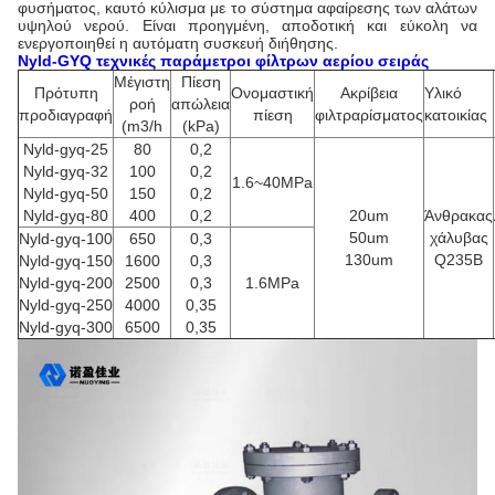
φυσήματος, καυτό κύλισμα με το σύστημα αφαίρεσης των αλάτων
υψηλού νερού. Είναι προηγμένη, αποδοτική και εύκολη να
ενεργοποιηθεί η αυτόματη συσκευή διήθησης.
Nyld-GYQ
τεχνικές παράμετροι
φίλτρων αερίου σειράς
Μέγιστη
Πίεση
Πρότυπη
Ονομαστική
Ακρίβεια
Υλικό
ροή
απώλεια
προδιαγραφή
πίεση
φιλτραρίσματος
κατοικίας
(m3/h
(kPa)
Nyld-gyq-25
80
0,2
Nyld-gyq-32
100
0,2
1.6~40MPa
Nyld-gyq-50
150
0,2
Nyld-gyq-80
400
0,2
20um
Άνθρακας
50um
χάλυβας
Nyld-gyq-100
650
0,3
130um
Q235B
Nyld-gyq-150
1600
0,3
Nyld-gyq-200
2500
0,3
1.6MPa
Nyld-gyq-250
4000
0,35
Nyld-gyq-300
6500
0,35