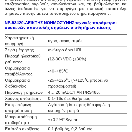
επεξεργασίας ακριβούς συνελεύσεων και, τη βαθμολόγηση και
άλλες διαδικασίες για να παραγάγει μια συσκευή αποστολής
σημάτων πίεσης με ένα τυποποιημένο σήμα παραγωγής.
NP-93420-ΔΕΙΚΤΗΣ ΝΟΗΜΟΣΎΝΗΣ τεχνικές παράμετροι
συσκευών αποστολής σημάτων αισθητήρων πίεσης
Χαρακτηριστική
υγρό, αέριο, ατμός
εφαρμογή
Σειρά μέτρησης
ανώτερο όριο URL
Παροχή ηλεκτρικού
(12-36) VDC (±30%)
ρεύματος
Θερμοκρασία
-40~+85℃
περιβάλλοντος
Θερμοκρασία
-25~+125℃ (>+125℃ μπορεί να
διαδικασίας
προσαρμοστεί)
Παραγωγή σημάτων
4… 20mADC/HART/RS485.
Χρόνος απόσβεσης
0.1~16s διευθετήσιμος
Επιτρεπόμενη
Λιγότερο ή ίσο προς δύο φορές η
υπερφόρτωση
εκτιμημένη σειρά
Μακροπρόθεσμη
≤±0.2%F.S/year
σταθερότητα
Επίπεδο ακρίβειας
0,1 βαθμός, 0,2 βαθμός