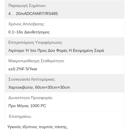
Παραγωγή Σημάτων:
4… 20mADC/HART/RS485.
Χρόνος Απόσβεσης:
0.1~16s Διευθετήσιμος
Επιτρεπόμενη Υπερφόρτωση:
Λιγότερο Ή Ίσο Προς Δύο Φορές Η Εκτιμημένη Σειρά
Μακροπρόθεσμη Σταθερότητα:
≤±0.2%F.S/year
Συσκευασία Λεπτομέρειες:
Χαρτοκιβώτιο, 60cm×30cm×30cm
Δυνατότητα Προσφοράς:
Προ Μήνας 1000 PC
Επισημαίνω:
Υγιεινός έξυπνος πομπός πίεσης
, 