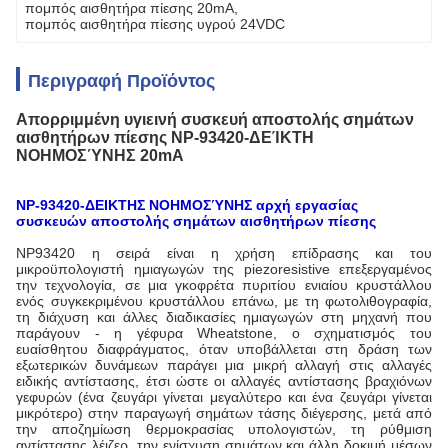
πομπός αισθητήρα πίεσης 20mA
, 
πομπός αισθητήρα πίεσης υγρού 24VDC
Περιγραφή Προϊόντος
Απορριμμένη υγιεινή συσκευή αποστολής σημάτων
αισθητήρων πίεσης NP-93420-ΔΕΊΚΤΗ
ΝΟΗΜΟΣΎΝΗΣ 20mA
NP-93420-ΔΕΙΚΤΗΣ ΝΟΗΜΟΣΎΝΗΣ αρχή εργασίας
συσκευών αποστολής σημάτων αισθητήρων πίεσης
NP93420 η σειρά είναι η χρήση επίδρασης και του
μικροϋπολογιστή ημιαγωγών της piezoresistive επεξεργαμένος
την τεχνολογία, σε μια γκοφρέτα πυριτίου ενιαίου κρυστάλλου
ενός συγκεκριμένου κρυστάλλου επάνω, με τη φωτολιθογραφία,
τη διάχυση και άλλες διαδικασίες ημιαγωγών στη μηχανή που
παράγουν - η γέφυρα Wheatstone, ο σχηματισμός του
ευαίσθητου διαφράγματος, όταν υποβάλλεται στη δράση των
εξωτερικών δυνάμεων παράγει μια μικρή αλλαγή στις αλλαγές
ειδικής αντίστασης, έτσι ώστε οι αλλαγές αντίστασης βραχιόνων
γεφυρών (ένα ζευγάρι γίνεται μεγαλύτερο και ένα ζευγάρι γίνεται
μικρότερο) στην παραγωγή σημάτων τάσης διέγερσης, μετά από
την αποζημίωση θερμοκρασίας υπολογιστών, τη ρύθμιση
αντίστασης λέιζερ, την ενίσχυση σημάτων και άλλη δοκιμή μέσων