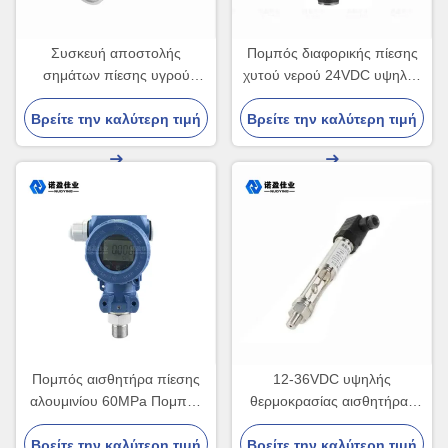
Συσκευή αποστολής
Πομπός διαφορικής πίεσης
σημάτων πίεσης υγρού
χυτού νερού 24VDC υψηλής
αερίου συσκευών
ευαισθησίας
Βρείτε την καλύτερη τιμή
αποστολής σημάτων IP65
Βρείτε την καλύτερη τιμή
αισθητήρων πίεσης
NP93420 316L
Πομπός αισθητήρα πίεσης
12-36VDC υψηλής
αλουμινίου 60MPa Πομπός
θερμοκρασίας αισθητήρας
υγρής πίεσης
πίεσης φλαντζών νημάτων
Βρείτε την καλύτερη τιμή
Βρείτε την καλύτερη τιμή
συσκευών αποστολής