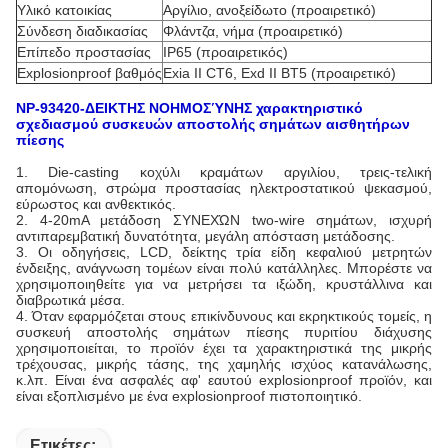
Υλικό κατοικίας
Αργίλιο, ανοξείδωτο (προαιρετικό)
Σύνδεση διαδικασίας
Φλάντζα, νήμα (προαιρετικό)
Επίπεδο προστασίας
IP65 (προαιρετικός)
Explosionproof βαθμός
Exia ΙΙ CT6, Exd ΙΙ BT5 (προαιρετικό)
NP-93420-ΔΕΙΚΤΗΣ ΝΟΗΜΟΣΎΝΗΣ χαρακτηριστικό
σχεδιασμού συσκευών αποστολής σημάτων αισθητήρων
πίεσης
1.
Die-casting κοχύλι κραμάτων αργιλίου, τρεις-τελική
απομόνωση, στρώμα προστασίας ηλεκτροστατικού ψεκασμού,
εύρωστος και ανθεκτικός.
2. 4-20mA μετάδοση ΣΥΝΕΧΏΝ two-wire σημάτων, ισχυρή
αντιπαρεμβατική δυνατότητα, μεγάλη απόσταση μετάδοσης.
3. Οι οδηγήσεις, LCD, δείκτης τρία είδη κεφαλιού μετρητών
ένδειξης, ανάγνωση τομέων είναι πολύ κατάλληλες. Μπορέστε να
χρησιμοποιηθείτε για να μετρήσει τα ιξώδη, κρυστάλλινα και
διαβρωτικά μέσα.
4. Όταν εφαρμόζεται στους επικίνδυνους και εκρηκτικούς τομείς, η
συσκευή αποστολής σημάτων πίεσης πυριτίου διάχυσης
χρησιμοποιείται, το προϊόν έχει τα χαρακτηριστικά της μικρής
τρέχουσας, μικρής τάσης, της χαμηλής ισχύος κατανάλωσης,
κ.λπ. Είναι ένα ασφαλές αφ' εαυτού explosionproof προϊόν, και
είναι εξοπλισμένο με ένα explosionproof πιστοποιητικό.
Ετικέτες: