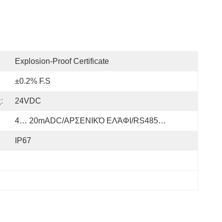
Explosion-Proof Certificate
±0.2% F.S
:
24VDC
4… 20mADC/ΑΡΣΕΝΙΚΌ ΕΛΆΦΙ/RS485…
IP67