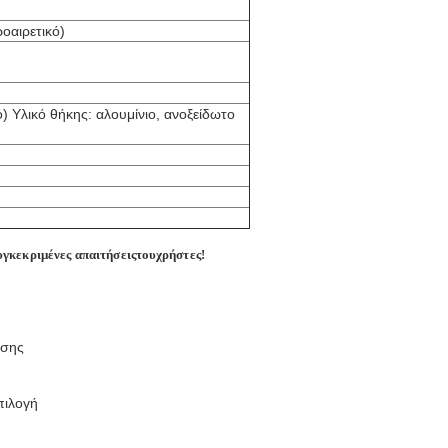
οαιρετικό)
) Υλικό θήκης: αλουμίνιο, ανοξείδωτο
υγκεκριμένες απαιτήσεις
του
χρήστες!
υσης
πιλογή