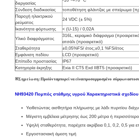
-10 ~+70 °C
διεργασίας
Σύνδεση διαδικασίας
τοποθέτηση φλάντζας με σπείρωμα (πρ
Παροχή ηλεκτρικού
24 VDC (± 5%)
ρεύματος
Ικανότητα φόρτωσης
< (U-15) / 0,02Α
316L, κεραμικό διάφραγμα (προαιρετικό
Υλικό διαφράγματος
ατσάλι (προαιρετικό)
Σταθερότητα
±0,05%FS/ έτος;±0,1 %FS/έτος
Εμφάνιση πεδίου
LCD (προαιρετικό)
Επίπεδο προστασίας
IP67
Κατηγορία έκρηξης
Exia II CT5 Exd IIBT5 (προαιρετικό)
※
Σημείωση:
Προϊόντα
μπορεί να είναι
προσαρμοσμένο σύμφωνα
στο
σ
NH93420 Πομπός στάθμης υγρού
Χαρακτηριστικά σχεδίου
Υιοθετώντας αισθητήρα πλήρωσης με λάδι πυριτίου διάχ
Μέγιστη εμβέλεια μέτρησης έως 200 μέτρα ή περισσότερο
Υψηλή σταθερότητα, παρέχετε ακρίβεια 0,1, 0,2, 0,5 για ε
Εργοστασιακή άμεση τιμή