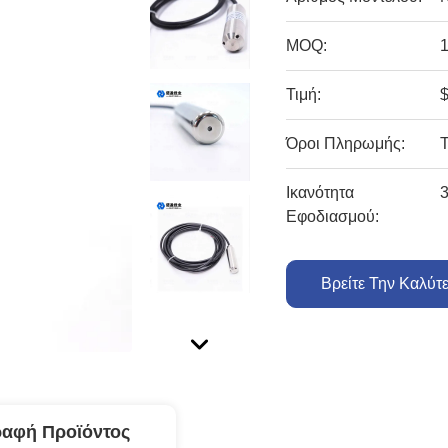
MOQ:
Τιμή:
Όροι Πληρωμής:
Ικανότητα
3
Εφοδιασμού:
Βρείτε Την Καλύτ
ραφή Προϊόντος