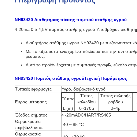
NH93420 Αισθητήρας πίεσης πομπού στάθμης υγρού
4-20ma 0,5-4,5V πομπός στάθμης υγρού Υποβρύχιος αισθητήρ
Αισθητήρας στάθμης υγρού NH93420 με πιεζοαντιστατικό
Με το αξιόπιστο ενισχυμένο κύκλωμα και την αντιστάθ
ρεύματος.
Αυτό το προϊόν έρχεται με συμπαγές προφίλ, εύκολο στην
NH93420 Πομπός στάθμης υγρού
Τεχνική Παράμετρος
Τυπικές εφαρμογές
Υγρό, διαβρωτικό υγρό
Τύπος
Τύπος σκληρής
Τύπος
Εύρος μέτρησης
καλωδίου
ράβδου
L (m)
0~170μ
0~4μ
Έξοδος σήματος:
4~20mADC/HART/RS485
Θερμοκρασία
-40 ~ 85 °C
περιβάλλοντος
Θερμοκρασία