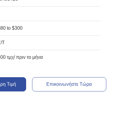
1
$80 to $300
T/T
00 τμχ/ πριν το μήνα
ερη Τιμή
Επικοινωνήστε Τώρα