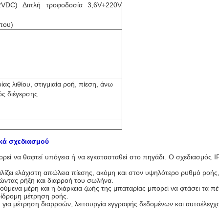
2VDC) Διπλή τροφοδοσία 3,6V+220V
ύπου)
ς λιθίου, στιγμιαία ροή, πίεση, άνω
ός διέγερσης
κά σχεδιασμού
ορεί να θαφτεί υπόγεια ή να εγκατασταθεί στο πηγάδι. Ο σχεδιασμός
ζει ελάχιστη απώλεια πίεσης, ακόμη και στον υψηλότερο ρυθμό ροής,
ώντας ρήξη και διαρροή του σωλήνα.
ύμενα μέρη και η διάρκεια ζωής της μπαταρίας μπορεί να φτάσει τα πέ
φίδρομη μέτρηση ροής.
 για μέτρηση διαρροών, λειτουργία εγγραφής δεδομένων και αυτοέλεγ