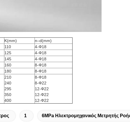
K(mm)
n–d(mm)
110
4-Φ18
125
4-Φ18
145
4-Φ18
160
8-Φ18
180
8-Φ18
210
8-Φ18
240
8-Φ22
295
12-Φ22
350
12-Φ22
400
12-Φ22
τρος
1
6MPa Ηλεκτρομηχανικός Μετρητής Ροή