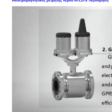
Ηλεκτρομαγνητικός μετρητής νερού NYLD-S
Ταξινόμηση