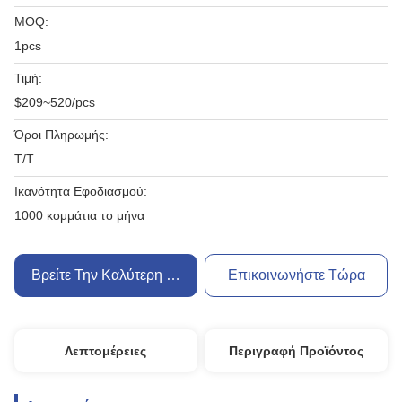
MOQ:
1pcs
Τιμή:
$209~520/pcs
Όροι Πληρωμής:
Τ/Τ
Ικανότητα Εφοδιασμού:
1000 κομμάτια το μήνα
Βρείτε Την Καλύτερη Τιμή
Επικοινωνήστε Τώρα
Λεπτομέρειες
Περιγραφή Προϊόντος