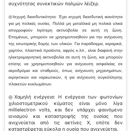
συχνότητας συνεκτικών παλμών λέιζερ.
◎Ισχυρή διεισδυτικότητα: Έχει ισχυρή διεισδυτική ικανότητα
για μη πολικές ουσίες. Πολλά μη μεταλλικά μη πολικά υλικά
απορροφούν λιγότερη ακτινοβολία σε αυτή τη ζώνη.
Επομένως, μπορούν να χρησιμοποιηθούν για την ανίχνευση
της εσωτερικής δομής των υλικών. Για παράδειγμα, κεραμικά,
χαρτόνι, πλαστικά προϊόντα, αφρός κ.λπ., είναι διαφανή στην
ηλεκτρομαγνητική ακτινοβολία σε αυτή τη ζώνη, και μπορούν
επίσης να χρησιμοποιηθούν για ανίχνευση ασφαλείας σε
αεροδρόμια και σταθμούς, όπως ανίχνευση μηχανημάτων,
εκρηκτικών και ναρκωτικών, ή για ανίχνευση συγκόλλησης
πλακετών κυκλωμάτων.
◎Χαμηλή ενέργεια: Η ενέργεια των φωτονίων
χιλιοστομετρικού κύματος είναι μόνο λίγα
millielectron volts, και δεν υπάρχει φαινόμενο
ιονισμού και καταστροφής της ουσίας που
ανιχνεύεται από τις ακτίνες Χ, οπότε δεν
καταστρέφεται εύκολα η ουσία που ανιχνεύεται.