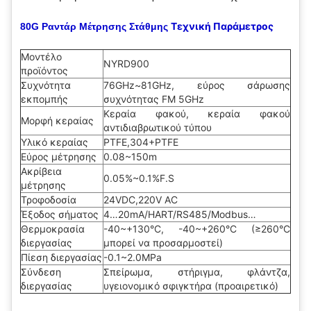
T
εχνική Παράμετρος
80G Ραντάρ Μέτρησης Στάθμης
Μοντέλο
NYRD900
προϊόντος
Συχνότητα
76GHz~81GHz, εύρος σάρωσης
εκπομπής
συχνότητας FM 5GHz
Κεραία φακού, κεραία φακού
Μορφή κεραίας
αντιδιαβρωτικού τύπου
Υλικό κεραίας
PTFE,304+PTFE
Εύρος μέτρησης
0.08~150m
Ακρίβεια
0.05%~0.1%F.S
μέτρησης
Τροφοδοσία
24VDC,220V AC
Έξοδος σήματος
4…20mA/HART/RS485/Modbus…
Θερμοκρασία
-40~+130°C, -40~+260°C (≥260°C
διεργασίας
μπορεί να προσαρμοστεί)
Πίεση διεργασίας
-0.1~2.0MPa
Σύνδεση
Σπείρωμα, στήριγμα, φλάντζα,
διεργασίας
υγειονομικό σφιγκτήρα (προαιρετικό)