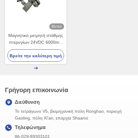
Βίντεο
Μαγνητικό μετρητή στάθμης
πτερυγίων 24VDC 6000mm
Σειρά NYUHZ-C
Βρείτε την καλύτερη τιμή
Γρήγορη επικοινωνία
Διεύθυνση
Το τετράγωνο V5, βιομηχανική πόλη Ronghao, περιοχή
Gaoling, πόλη Xi'an, επαρχία Shaanxi
Τηλεφώνημα
86-029-89303101