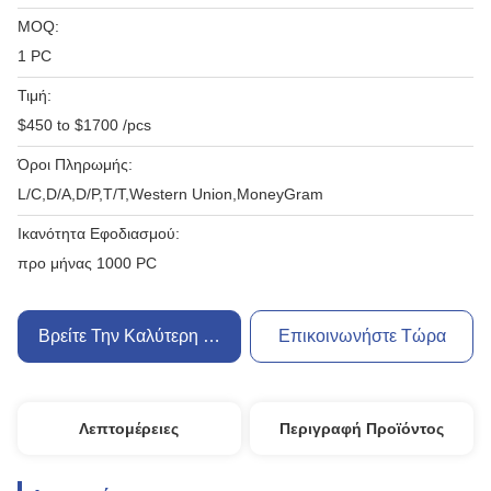
MOQ:
1 PC
Τιμή:
$450 to $1700 /pcs
Όροι Πληρωμής:
L/C,D/A,D/P,T/T,Western Union,MoneyGram
Ικανότητα Εφοδιασμού:
προ μήνας 1000 PC
Βρείτε Την Καλύτερη Τιμή
Επικοινωνήστε Τώρα
Λεπτομέρειες
Περιγραφή Προϊόντος