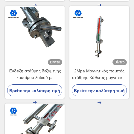
Βίντεο
Βίντεο
Ένδειξη στάθμης δεξαμενής
2Mpa Μαγνητικός πομπός
καυσίμου λαδιού με
στάθμης Κάθετος μαγνητικός
υδραυλικό μαγνητικό πομπό
μετρητής στάθμης τύπου
Βρείτε την καλύτερη τιμή
στάθμης 4-20 mA
Βρείτε την καλύτερη τιμή
πλωτήρα