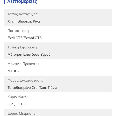
Λεπτομέρειες
Τόπος Καταγωγής:
Xi'an, Shaanxi, Κίνα
Πιστοποίηση:
ExdⅡCT6/ExmbⅡCT6
Τυπική Εφαρμογή:
Μέτρηση Επιπέδου Υγρού
Μοντέλο Προϊόντος:
NYUHZ
Φόρμα Εγκατάστασης:
Τοποθετημένο Στο Πλάι, Πάνω
Κύριο Υλικό:
304、 316
Εύρος Μέτρησης: