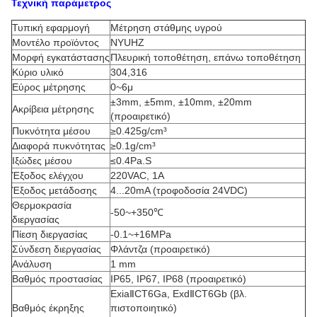
Τεχνική παράμετρος
Τυπική εφαρμογή
Μέτρηση στάθμης υγρού
Μοντέλο προϊόντος
NYUHZ
Μορφή εγκατάστασης
Πλευρική τοποθέτηση, επάνω τοποθέτηση
Κύριο υλικό
304,316
Εύρος μέτρησης
0~6μ
±3mm, ±5mm, ±10mm, ±20mm
Ακρίβεια μέτρησης
(προαιρετικό)
Πυκνότητα μέσου
≥0.425g/cm³
Διαφορά πυκνότητας
≥0.1g/cm³
Ιξώδες μέσου
≤0.4Pa.S
Έξοδος ελέγχου
220VAC, 1A
Έξοδος μετάδοσης
4...20mA (τροφοδοσία 24VDC)
Θερμοκρασία
-50~+350℃
διεργασίας
Πίεση διεργασίας
-0.1~+16MPa
Σύνδεση διεργασίας
Φλάντζα (προαιρετικό)
Ανάλυση
1 mm
Βαθμός προστασίας
IP65, IP67, IP68 (προαιρετικό)
ExiaⅡCT6Ga, ExdⅡCT6Gb (βλ.
Βαθμός έκρηξης
πιστοποιητικό)