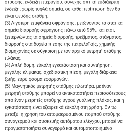
στροφής, ένδειξη πτερυγίου, συνεχής οπτική ευδιάκριτη
ένδειξη, χωρίς τυφλά σημεία, σε κάθε περίπτωση δεν θα
είναι ψευδής στάθμη.
(3) Λιγότερη επιφάνεια σφράγισης, μειώνοντας τα στατικά
σημεία διαρροής σφράγισης πάνω από 95%, και έτσι,
ξεπερνώντας τα σημεία διαρροής, τρεξίματος, στάγματος,
διαρροής στα δοχεία πίεσης της πετρελαϊκής, χημικής
βιομηχανίας σε σύγκριση με τον αρχικό μετρητή στάθμης
πλάκας.
(4) Απλή δομή, εύκολη εγκατάσταση και συντήρηση,
μεγάλης κλίμακας, σχεδιαστική πίεση, μεγάλη διάρκεια
ζωής, ευρύ φάσμα εφαρμογών.
(5) Μαγνητικός μετρητής στάθμης πλωτήρα, με έναν
μετρητή στάθμης μπορεί να αντικαταστήσει περισσότερους
από έναν μετρητές στάθμης υγρού γυάλινης πλάκας, και η
εγκατάσταση είναι εξαιρετικά εύκολη στη χρήση. Εν τω
μεταξύ, η χρήση του απομακρυσμένου πομπού στάθμης,
συναγερμού και συσκευής αυτόματου ελέγχου, μπορεί να
πραγματοποιήσει συναγερμό και αυτοματοποιημένο