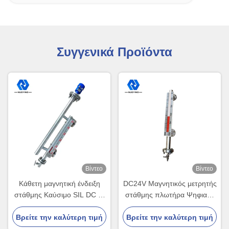
Συγγενικά Προϊόντα
Βίντεο
Βίντεο
Κάθετη μαγνητική ένδειξη
DC24V Μαγνητικός μετρητής
στάθμης Καύσιμο SIL DC 4-
στάθμης πλωτήρα Ψηφιακή
20 mA Ανοξείδωτος χάλυβας
έξοδος M20*1.5
Βρείτε την καλύτερη τιμή
Βρείτε την καλύτερη τιμή