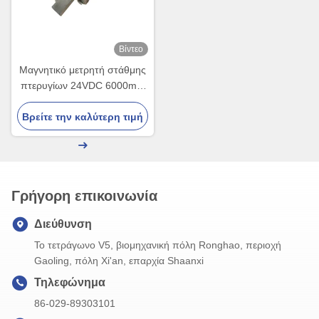
Βίντεο
Μαγνητικό μετρητή στάθμης
πτερυγίων 24VDC 6000mm
Σειρά NYUHZ-C
Βρείτε την καλύτερη τιμή
Γρήγορη επικοινωνία
Διεύθυνση
Το τετράγωνο V5, βιομηχανική πόλη Ronghao, περιοχή
Gaoling, πόλη Xi'an, επαρχία Shaanxi
Τηλεφώνημα
86-029-89303101