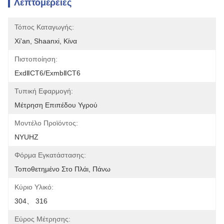
Λεπτομέρειες
Τόπος Καταγωγής:
Xi'an, Shaanxi, Κίνα
Πιστοποίηση:
ExdⅡCT6/ExmbⅡCT6
Τυπική Εφαρμογή:
Μέτρηση Επιπέδου Υγρού
Μοντέλο Προϊόντος:
NYUHZ
Φόρμα Εγκατάστασης:
Τοποθετημένο Στο Πλάι, Πάνω
Κύριο Υλικό:
304、 316
Εύρος Μέτρησης: