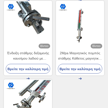
Βίντεο
Βίντεο
Ένδειξη στάθμης δεξαμενής
2Mpa Μαγνητικός πομπός
καυσίμου λαδιού με
στάθμης Κάθετος μαγνητικός
υδραυλικό μαγνητικό πομπό
μετρητής στάθμης τύπου
Βρείτε την καλύτερη τιμή
στάθμης 4-20 mA
Βρείτε την καλύτερη τιμή
πλωτήρα