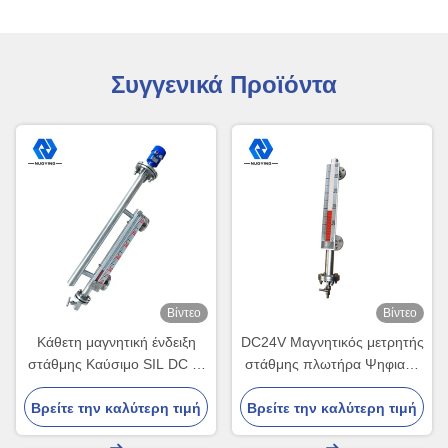
Συγγενικά Προϊόντα
Βίντεο
Βίντεο
Κάθετη μαγνητική ένδειξη
DC24V Μαγνητικός μετρητής
στάθμης Καύσιμο SIL DC 4-
στάθμης πλωτήρα Ψηφιακή
20 mA Ανοξείδωτος χάλυβας
έξοδος M20*1.5
Βρείτε την καλύτερη τιμή
Βρείτε την καλύτερη τιμή