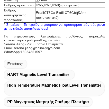
Ανάλυση
士I mm
Βαθμός προστασίας
IP65,IP67,IP68(προαιρετικό)
Βαθμός
ExiaⅡCT6Ga,ExdⅡ CT6Gb(βλέπε
αντιεκρηκτικής
πιστοποιητικό)
προστασίας
*
Σημείωση: Τα προϊόντα μπορούν να προσαρμοστούν σύμφωνα
με τις ειδικές απαιτήσεις σας!
Για περισσότερες λεπτομέρειες προϊόντος, παρακαλώ
επικοινωνήστε μαζί μου!
Ευχαριστώ~
Serena Jiang / Διευθύντρια Πωλήσεων
Email:serena.jiang@china-yqyb.com
WhatsApp:15934851597
Ετικέτες:
HART Magnetic Level Transmitter
High Temperature Magnetic Float Level Transmitter
PP Μαγνητικός Μετρητής Στάθμης Πλωτήρα