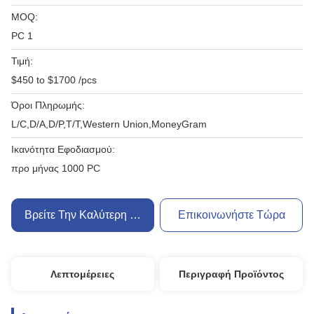
MOQ:
PC 1
Τιμή:
$450 to $1700 /pcs
Όροι Πληρωμής:
L/C,D/A,D/P,T/T,Western Union,MoneyGram
Ικανότητα Εφοδιασμού:
προ μήνας 1000 PC
Βρείτε Την Καλύτερη Τιμή
Επικοινωνήστε Τώρα
Λεπτομέρειες
Περιγραφή Προϊόντος