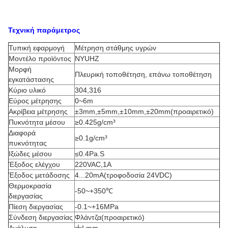
Τεχνική παράμετρος
Τυπική εφαρμογή
Μέτρηση στάθμης υγρών
Μοντέλο προϊόντος
NYUHZ
Μορφή
Πλευρική τοποθέτηση, επάνω τοποθέτηση
εγκατάστασης
Κύριο υλικό
304,316
Εύρος μέτρησης
0~6m
Ακρίβεια μέτρησης
±3mm,±5mm,±10mm,±20mm(προαιρετικό)
Πυκνότητα μέσου
≥0.425g/cm³
Διαφορά
≥0.1g/cm³
πυκνότητας
Ιξώδες μέσου
≤0.4Pa.S
Έξοδος ελέγχου
220VAC,1A
Έξοδος μετάδοσης
4...20mA(τροφοδοσία 24VDC)
Θερμοκρασία
-50~+350℃
διεργασίας
Πίεση διεργασίας
-0.1~+16MPa
Σύνδεση διεργασίας
Φλάντζα(προαιρετικό)