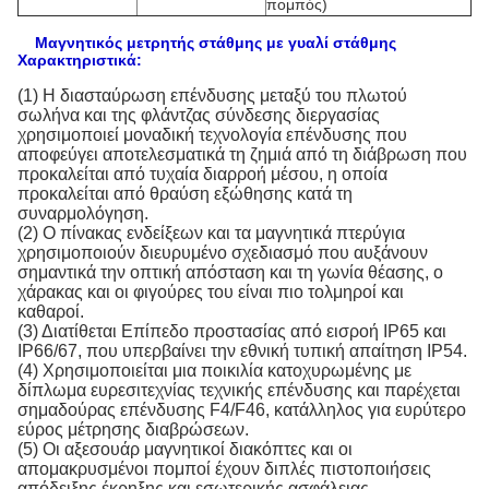
πομπός)
Μαγνητικός μετρητής στάθμης με γυαλί στάθμης
Χαρακτηριστικά:
(1) Η διασταύρωση επένδυσης μεταξύ του πλωτού
σωλήνα και της φλάντζας σύνδεσης διεργασίας
χρησιμοποιεί μοναδική τεχνολογία επένδυσης που
αποφεύγει αποτελεσματικά τη ζημιά από τη διάβρωση που
προκαλείται από τυχαία διαρροή μέσου, η οποία
προκαλείται από θραύση εξώθησης κατά τη
συναρμολόγηση.
(2) Ο πίνακας ενδείξεων και τα μαγνητικά πτερύγια
χρησιμοποιούν διευρυμένο σχεδιασμό που αυξάνουν
σημαντικά την οπτική απόσταση και τη γωνία θέασης, ο
χάρακας και οι φιγούρες του είναι πιο τολμηροί και
καθαροί.
(3) Διατίθεται Επίπεδο προστασίας από εισροή IP65 και
IP66/67, που υπερβαίνει την εθνική τυπική απαίτηση IP54.
(4) Χρησιμοποιείται μια ποικιλία κατοχυρωμένης με
δίπλωμα ευρεσιτεχνίας τεχνικής επένδυσης και παρέχεται
σημαδούρας επένδυσης F4/F46, κατάλληλος για ευρύτερο
εύρος μέτρησης διαβρώσεων.
(5) Οι αξεσουάρ μαγνητικοί διακόπτες και οι
απομακρυσμένοι πομποί έχουν διπλές πιστοποιήσεις
απόδειξης έκρηξης και εσωτερικής ασφάλειας.