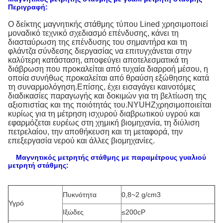
Περιγραφή:
Ο δείκτης μαγνητικής στάθμης τύπου Lined χρησιμοποιεί
μοναδικό τεχνικό σχεδιασμό επένδυσης, κάνει τη
διασταύρωση της επένδυσης του σημαντήρα και τη
φλάντζα σύνδεσης διεργασίας να επιτυγχάνεται στην
καλύτερη κατάσταση, αποφεύγει αποτελεσματικά τη
διάβρωση που προκαλείται από τυχαία διαρροή μέσου, η
οποία συνήθως προκαλείται από θραύση εξώθησης κατά
τη συναρμολόγηση.Επίσης, έχει εισαγάγει καινοτόμες
διαδικασίες παραγωγής και δοκιμών για τη βελτίωση της
αξιοπιστίας και της ποιότητάς του.
NYUHZ
χρησιμοποιείται
κυρίως για τη μέτρηση ισχυρού διαβρωτικού υγρού και
εφαρμόζεται ευρέως στη χημική βιομηχανία, τη διύλιση
πετρελαίου, την αποθήκευση και τη μεταφορά, την
επεξεργασία νερού και άλλες βιομηχανίες.
Μαγνητικός μετρητής στάθμης με παραμέτρους γυαλιού
μετρητή στάθμης:
Πυκνότητα
0,8~2 g/cm3
Υγρό
Ιξώδες
≤200cP