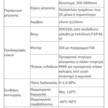
Μονοτομή: 200-5600mm
Εύρος μέτρησης
Πολλαπλών τμημάτων: έως
Παράμετροι
20 μέτρα ή περισσότερο
μέτρησης
Ακρίβεια
±5mm ή±10mm
304/316L από ανοξείδωτο
Bouy
χάλυβα με επένδυση F4/F46,
57
Φλοτέρ
304 με περίγραμμα F46
Προδιαγραφές
υλικού
Προαιρετικό πτερύγιο
αλουμινίου ή νάιλον πτερύγιο
Πίνακας ενδείξεων
PA66 και προαιρετική πλάκα
κάλυψης από γυαλί
(στάνταρ) ή ακρυλικό.
Πίεση διαδικασίας
0~1,6 MPa
Θερμοκρασία
Συνθήκες
Μέγ. 120℃
διεργασίας
λειτουργίας
Θερμοκρασία
-40℃~80℃
περιβάλλοντος