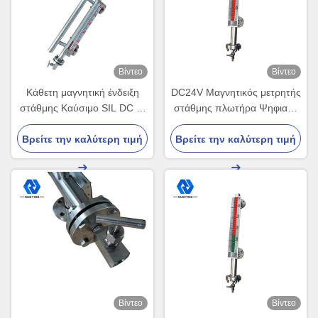
Βίντεο
Βίντεο
Κάθετη μαγνητική ένδειξη
DC24V Μαγνητικός μετρητής
στάθμης Καύσιμο SIL DC 4-
στάθμης πλωτήρα Ψηφιακή
20 mA Ανοξείδωτος χάλυβας
έξοδος M20*1.5
Βρείτε την καλύτερη τιμή
Βρείτε την καλύτερη τιμή
Βίντεο
Βίντεο