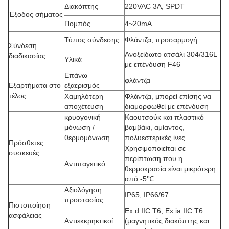
Διακόπτης
220VAC 3A, SPDT
Έξοδος σήματος
Πομπός
4~20mA
Τύπος σύνδεσης
Φλάντζα, προσαρμογή
Σύνδεση
Ανοξείδωτο ατσάλι 304/316L
διαδικασίας
Υλικά
με επένδυση F46
Επάνω
φλάντζα
Εξαρτήματα στο
εξαερισμός
τέλος
Χαμηλότερη
Φλάντζα, μπορεί επίσης να
αποχέτευση
διαμορφωθεί με επένδυση
κρυογονική
Καουτσούκ και πλαστικό
μόνωση /
βαμβάκι, αμίαντος,
θερμομόνωση
πολυεστερικές ίνες
Πρόσθετες
Χρησιμοποιείται σε
συσκευές
περίπτωση που η
Αντιπαγετικό
θερμοκρασία είναι μικρότερη
από -5℃
Αξιολόγηση
IP65, IP66/67
προστασίας
Πιστοποίηση
Ex d IIC T6, Ex ia IIC T6
ασφάλειας
Αντιεκκρηκτικοί
(μαγνητικός διακόπτης και