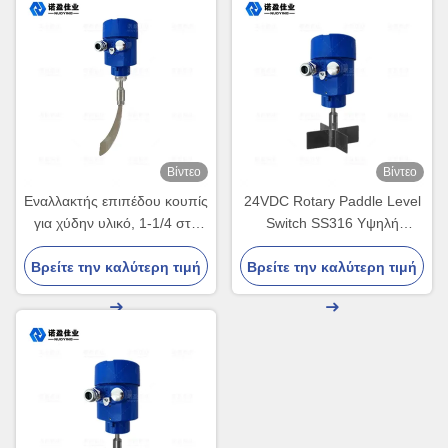
Βίντεο
Βίντεο
Εναλλακτής επιπέδου κουπίς
24VDC Rotary Paddle Level
για χύδην υλικό, 1-1/4 στη
Switch SS316 Υψηλή
ΔΣΜ, στην εξόρυξη και στη
θερμοκρασία Για εξορύξεις,
Βρείτε την καλύτερη τιμή
χρήση τροφίμων
Βρείτε την καλύτερη τιμή
τρόφιμα και ποτά, σιλό και
χούφτες.