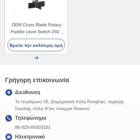
OEM Cross Blade Rotary
Paddle Level Switch 250V
5A SPDT Σπειρώματα
Βρείτε την καλύτερη τιμή
φλάντζας
Γρήγορη επικοινωνία
Διεύθυνση
Το τετράγωνο V5, βιομηχανική πόλη Ronghao, περιοχή
Gaoling, πόλη Xi'an, επαρχία Shaanxi
Τηλεφώνημα
86-029-89303101
Ηλεκτρονικό