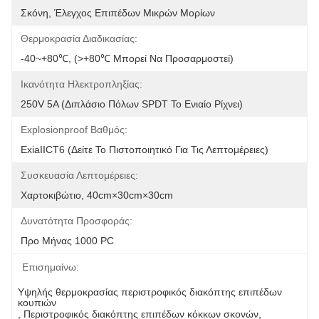
Σκόνη, Έλεγχος Επιπέδων Μικρών Μορίων
Θερμοκρασία Διαδικασίας:
-40~+80℃, (>+80℃ Μπορεί Να Προσαρμοστεί)
Ικανότητα Ηλεκτροπληξίας:
250V 5A (διπλάσιο Πόλων SPDT Το Ενιαίο Ρίχνει)
Explosionproof Βαθμός:
ExiaIICT6 (δείτε Το Πιστοποιητικό Για Τις Λεπτομέρειες)
Συσκευασία Λεπτομέρειες:
Χαρτοκιβώτιο, 40cm×30cm×30cm
Δυνατότητα Προσφοράς:
Προ Μήνας 1000 PC
Επισημαίνω:
Υψηλής θερμοκρασίας περιστροφικός διακόπτης επιπέδων 
κουπιών
, 
Περιστροφικός διακόπτης επιπέδων κόκκων σκονών
, 