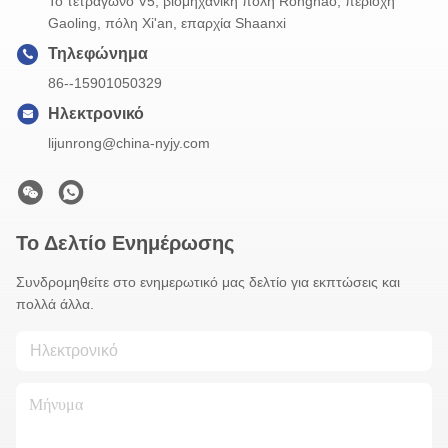
Το τετράγωνο V5, βιομηχανική πόλη Ronghao, περιοχή
Gaoling, πόλη Xi'an, επαρχία Shaanxi
Τηλεφώνημα
86--15901050329
Ηλεκτρονικό
lijunrong@china-nyjy.com
Το Δελτίο Ενημέρωσης
Συνδρομηθείτε στο ενημερωτικό μας δελτίο για εκπτώσεις και
πολλά άλλα.