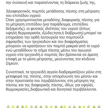
την συσκευή και παρατείνοντας τη διάρκεια ζωής της.
3Διαφορετικός πομπός μετάδοσης πίεσης στη μέτρηση
του επιπέδου υγρού:
Όταν χρησιμοποιείται μεταδότης διαφορικής πίεσης για
τη μέτρηση επιπέδου (για παράδειγμα, επιπέδου
δεξαμενής), οι φυσικές ιδιότητες του υγρού (όπως
υψηλή θερμοκρασία, ιξώδεςτητα,ή διάβρωση) μπορεί να
επηρεάσει την ορθή λειτουργία του πομπούΟι
σφραγίδες των τριχοειδών και του διαφράγματος
μπορούν να κρατήσουν τον πομπό μακριά από το υγρό
ενώ μεταδίδουν το σήμα πίεσης μέσω του αγωγού
υγρού στα τριχοειδή.ο πομπός δεν βρίσκεται σε άμεση
επαφή με το μέσο μέτρησης, μειώνοντας τον κίνδυνο
ζημιών.
Συνοπτικά, τα τριχοειδή αγγεία διαδραματίζουν ρόλο στη
μεταφορά της πίεσης, στην απομόνωση του μέσου και
στην προστασία του περιβάλλοντος στη μέτρηση της
πίεσης και της διαφορικής πίεσης, ιδίως για υψηλές
θερμοκρασίες,διαβρωτικά και δονητικά περιβάλλοντα.