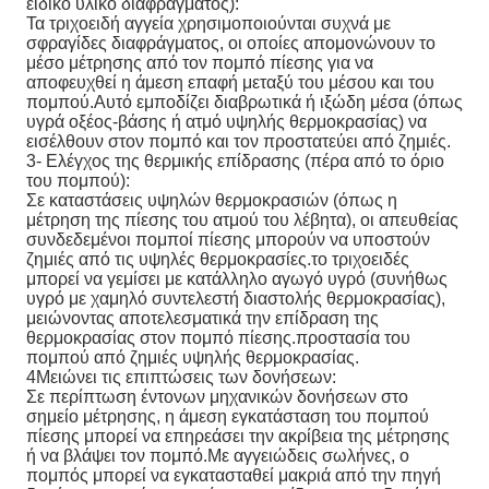
ειδικό υλικό διάφραγματος):
Τα τριχοειδή αγγεία χρησιμοποιούνται συχνά με
σφραγίδες διαφράγματος, οι οποίες απομονώνουν το
μέσο μέτρησης από τον πομπό πίεσης για να
αποφευχθεί η άμεση επαφή μεταξύ του μέσου και του
πομπού.Αυτό εμποδίζει διαβρωτικά ή ιξώδη μέσα (όπως
υγρά οξέος-βάσης ή ατμό υψηλής θερμοκρασίας) να
εισέλθουν στον πομπό και τον προστατεύει από ζημιές.
3- Ελέγχος της θερμικής επίδρασης (πέρα από το όριο
του πομπού):
Σε καταστάσεις υψηλών θερμοκρασιών (όπως η
μέτρηση της πίεσης του ατμού του λέβητα), οι απευθείας
συνδεδεμένοι πομποί πίεσης μπορούν να υποστούν
ζημιές από τις υψηλές θερμοκρασίες.το τριχοειδές
μπορεί να γεμίσει με κατάλληλο αγωγό υγρό (συνήθως
υγρό με χαμηλό συντελεστή διαστολής θερμοκρασίας),
μειώνοντας αποτελεσματικά την επίδραση της
θερμοκρασίας στον πομπό πίεσης.προστασία του
πομπού από ζημιές υψηλής θερμοκρασίας.
4Μειώνει τις επιπτώσεις των δονήσεων:
Σε περίπτωση έντονων μηχανικών δονήσεων στο
σημείο μέτρησης, η άμεση εγκατάσταση του πομπού
πίεσης μπορεί να επηρεάσει την ακρίβεια της μέτρησης
ή να βλάψει τον πομπό.Με αγγειώδεις σωλήνες, ο
πομπός μπορεί να εγκατασταθεί μακριά από την πηγή