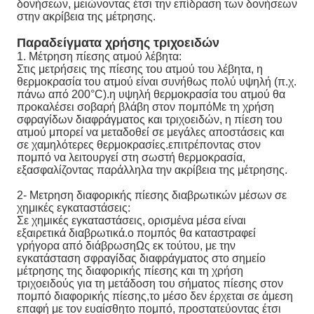
δονήσεων, μειώνοντας έτσι την επίδραση των δονήσεων
στην ακρίβεια της μέτρησης.
Παραδείγματα χρήσης τριχοειδών
1. Μέτρηση πίεσης ατμού λέβητα:
Στις μετρήσεις της πίεσης του ατμού του λέβητα, η
θερμοκρασία του ατμού είναι συνήθως πολύ υψηλή (π.χ.
πάνω από 200°C).η υψηλή θερμοκρασία του ατμού θα
προκαλέσει σοβαρή βλάβη στον πομπόΜε τη χρήση
σφραγίδων διαφράγματος και τριχοειδών, η πίεση του
ατμού μπορεί να μεταδοθεί σε μεγάλες αποστάσεις και
σε χαμηλότερες θερμοκρασίες.επιτρέποντας στον
πομπό να λειτουργεί στη σωστή θερμοκρασία,
εξασφαλίζοντας παράλληλα την ακρίβεια της μέτρησης.
2- Μετρηση διαφορικής πίεσης διαβρωτικών μέσων σε
χημικές εγκαταστάσεις:
Σε χημικές εγκαταστάσεις, ορισμένα μέσα είναι
εξαιρετικά διαβρωτικά.ο πομπός θα καταστραφεί
γρήγορα από διάβρωσηΩς εκ τούτου, με την
εγκατάσταση σφραγίδας διαφράγματος στο σημείο
μέτρησης της διαφορικής πίεσης και τη χρήση
τριχοειδούς για τη μετάδοση του σήματος πίεσης στον
πομπό διαφορικής πίεσης,το μέσο δεν έρχεται σε άμεση
επαφή με τον ευαίσθητο πομπό, προστατεύοντας έτσι